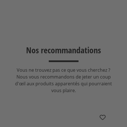
Sélectionnez
Nos recommandations
Vous ne trouvez pas ce que vous cherchez ?
Nous vous recommandons de jeter un coup
d'œil aux produits apparentés qui pourraient
vous plaire.
Ignorer la galerie de produits
nuConnect ampX