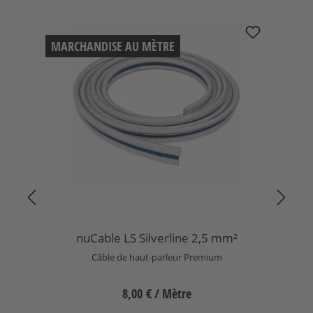
Ignorer la galerie de produits
nuCable LS Silverline 2,5 mm²
MARCHANDISE AU MÈTRE
nuCable LS Silverline 2,5 mm²
Câble de haut-parleur Premium
8,00 €
/ Mètre