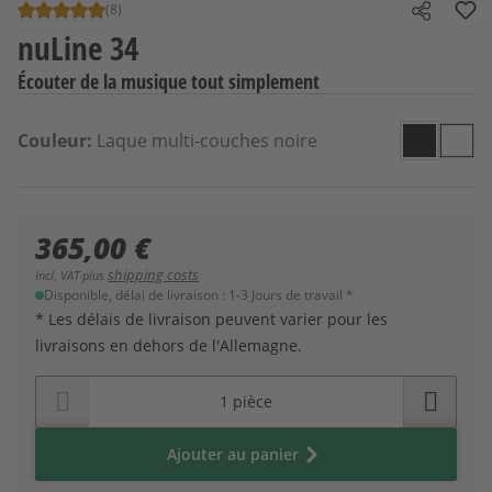
(8)
Note moyenne de 5 sur 5 étoiles
Share
nuLine 34
Écouter de la musique tout simplement
Sélectionnez
Couleur
Couleur:
Laque multi-couches noire
Laque mu
Laqu
365,00 €
shipping costs
Incl. VAT plus
Disponible, délai de livraison : 1-3 Jours de travail *
* Les délais de livraison peuvent varier pour les
livraisons en dehors de l'Allemagne.
Ajouter au panier