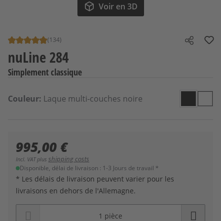
Voir en 3D
(134)
Note moyenne de 4.78 sur 5 étoiles
Share
nuLine 284
Simplement classique
Sélectionnez
Couleur
Couleur:
Laque multi-couches noire
Laque mu
Laqu
995,00 €
shipping costs
Incl. VAT plus
Disponible, délai de livraison : 1-3 Jours de travail *
* Les délais de livraison peuvent varier pour les
livraisons en dehors de l'Allemagne.