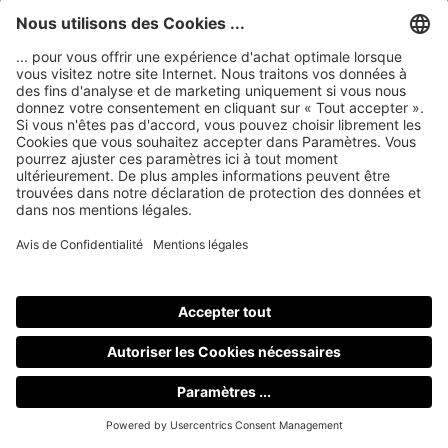
Sélectionnez
Téléchargements
Manuals & data
Nubert Garantiebestimmungen
Prospekt nuLine
Bedienungsanleitung
Free take-back of old appliances