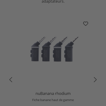
adaptateurs.
Ignorer la galerie de produits
nuBanana rhodium
nuBanana rhodium
Fiche banane haut de gamme