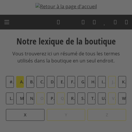
Passer au contenu principal
Expert advice
Notre lexique de la boutique
Vous trouverez ici un résumé de tous les termes
utilisés dans la boutique en un seul endroit.
#
A
B
C
D
E
F
G
H
I
J
K
L
M
N
O
P
Q
R
S
T
U
V
W
X
Y
Z