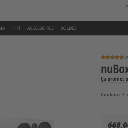
A
MA
HIFI
ACCESSOIRES
SOLDES
(3
Note moyenne
nuBox
Ça promet p
Sélecti
Couleur:
Bl
668,0