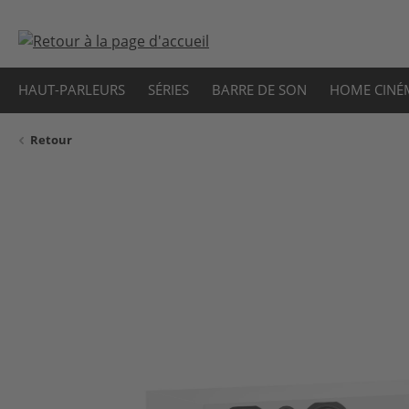
sser au contenu principal
Passer à la recherche
Passer à la navigation principale
HAUT-PARLEURS
SÉRIES
BARRE DE SON
HOME CINÉ
Retour
Ignorer la galerie d'images