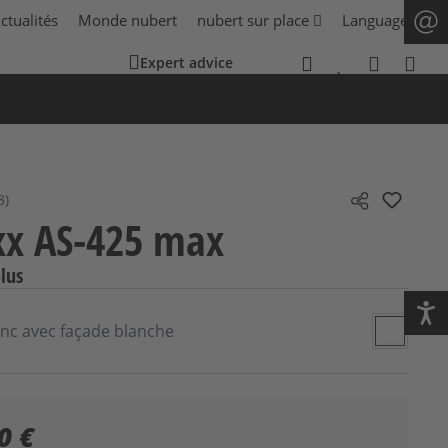
ctualités
Monde nubert
nubert sur place
Language
Expert advice
8)
 de 4.93 sur 5 étoiles
Share
x AS-425 max
lus
onnez
Couleur
anc avec façade blanche
Blanc a
0 €