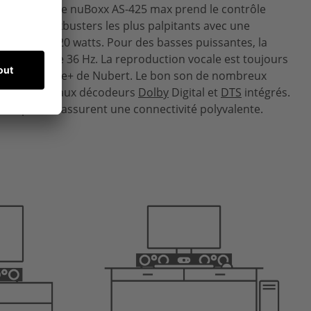
ite, car notre nuBoxx AS-425 max prend le contrôle
e les blockbusters les plus palpitants avec une
t jusqu'à 220 watts. Pour des basses puissantes, la
ieure est de 36 Hz. La reproduction vocale est toujours
 exclusive Voice+ de Nubert. Le bon son de nombreux
ssuré grâce aux décodeurs
Dolby
Digital et
DTS
intégrés.
ec aptX HD assurent une connectivité polyvalente.