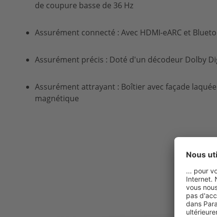
de coupure basse de 36 Hz
Assurément connecté : Avec
HDMI
-e
ARC
et Bluet
Assurément précis : Doté d'un décodeur
Dolby
Di
Assurément attrayant : Boîtier avec façade laquée
magnétique