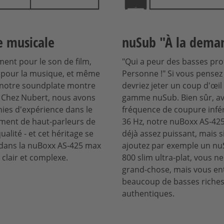
e musicale
nuSub "À la dema
ent pour le son de film,
"Qui a peur des basses pro
 pour la musique, et même
Personne !" Si vous pensez 
 notre soundplate montre
devriez jeter un coup d'œil
. Chez Nubert, nous avons
gamme nuSub. Bien sûr, a
ies d'expérience dans le
fréquence de coupure infé
ment de haut-parleurs de
36 Hz, notre nuBoxx AS-42
alité - et cet héritage se
déjà assez puissant, mais s
dans la nuBoxx AS-425 max
ajoutez par exemple un n
 clair et complexe.
800 slim ultra-plat, vous n
grand-chose, mais vous en
beaucoup de basses riches
authentiques.