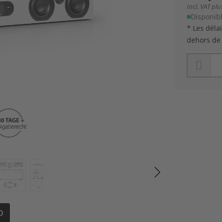
Incl. VAT pl
Disponible
* Les déla
dehors de 
D