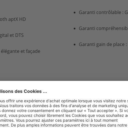
Garanti contrôlable : 
ooth aptX HD
Garanti compréhensible
gital et
DTS
Garanti gain de place 
 élégante et façade
Toujours juste.
Notre nuBoxx AS-425 max es
jusqu'à 50 kg trouve confor