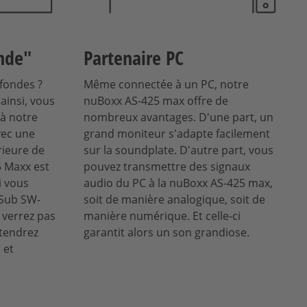
nde"
Partenaire PC
fondes ?
Même connectée à un PC, notre
ainsi, vous
nuBoxx AS-425 max offre de
 à notre
nombreux avantages. D'une part, un
vec une
grand moniteur s'adapte facilement
rieure de
sur la soundplate. D'autre part, vous
5 Maxx est
pouvez transmettre des signaux
i vous
audio du PC à la nuBoxx AS-425 max,
uSub SW-
soit de manière analogique, soit de
e verrez pas
manière numérique. Et celle-ci
tendrez
garantit alors un son grandiose.
 et