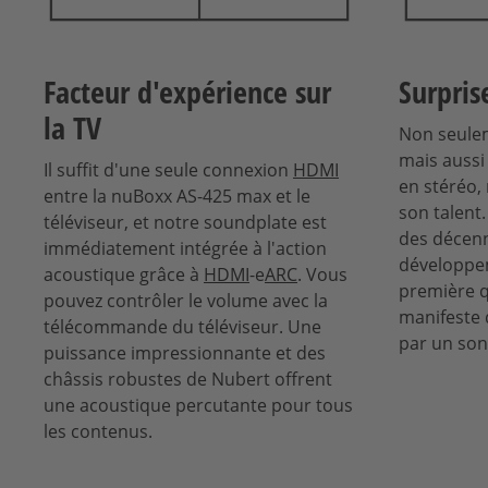
Facteur d'expérience sur
Surpris
la TV
Non seulem
mais aussi
Il suffit d'une seule connexion
HDMI
en stéréo,
entre la nuBoxx AS-425 max et le
son talent
téléviseur, et notre soundplate est
des décenn
immédiatement intégrée à l'action
développe
acoustique grâce à
HDMI
-e
ARC
. Vous
première qu
pouvez contrôler le volume avec la
manifeste 
télécommande du téléviseur. Une
par un son
puissance impressionnante et des
châssis robustes de Nubert offrent
une acoustique percutante pour tous
les contenus.