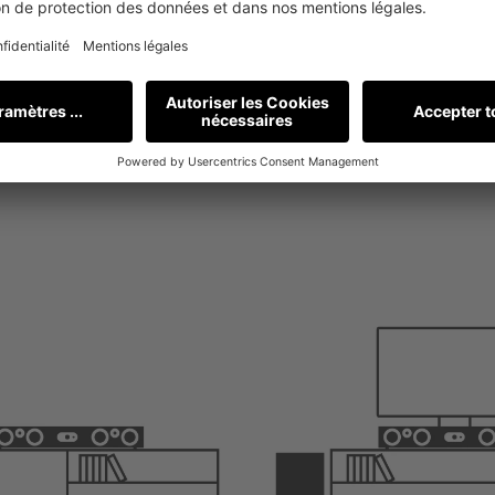
peuvent prendre leur retra
acoustique et alimente mêm
puissance d'impulsion allan
fréquence de coupure infér
claire grâce à la fonction
contenus est également a
HDMI
-e
ARC
et Bluetooth av