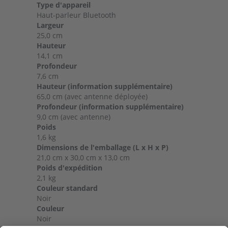
Type d'appareil
Haut-parleur Bluetooth
Largeur
25,0 cm
Hauteur
14,1 cm
Profondeur
7,6 cm
Hauteur (information supplémentaire)
65,0 cm (avec antenne déployée)
Profondeur (information supplémentaire)
9,0 cm (avec antenne)
Poids
1,6 kg
Dimensions de l'emballage (L x H x P)
21,0 cm x 30,0 cm x 13,0 cm
Poids d'expédition
2,1 kg
Couleur standard
Noir
Couleur
Noir