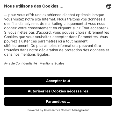
Contenu de la livraison
nuGo ! ONE+, poignée de transport, kit de
montage, USB-C >> Câble USB-C noir 1 m,
bloc d'alimentation USB-C
EAN / GTIN
4260166758153
Développé en
Allemagne
Fabriqué en
Chine
N° d'enregistrement WEEE
DE 48888173
Méthode de construction
Radiateur passif
La construction
Radiateur direct
Système
Système complet - Stéréo
Pilote à large bande
2x 6,6 cm
Matériel d'entraînement à large bande
Nomex
Fréquence de coupure inférieure (-3 dB)