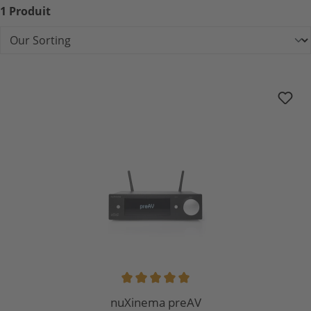
1 Produit
nuXinema preAV
Note moyenne de 5 sur 5 étoiles
nuXinema preAV