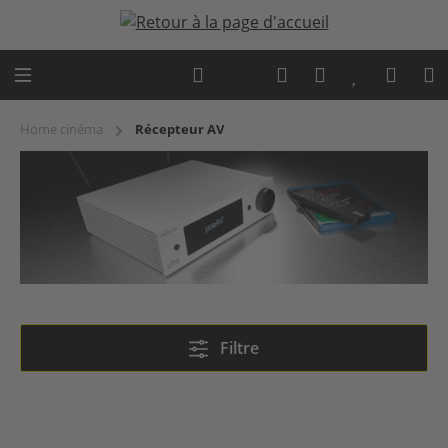
Passer au contenu principal
Expert advice
Home cinéma
Récepteur AV
Récepteur AV
Filtre