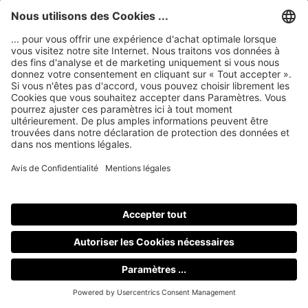
Enceintes de bibliothèque
: Ces petites
puissances compactes conviennent
parfaitement aux petites pièces. Grâce à
leur taille, vous pouvez les placer partout,
par exemple sur une commode ou dans une
étagère.
Enceintes colonnes
: Les enceintes
colonnes actives tirent parti de leur forme.
Contrairement à d'autres appareils, elles
ont un volume plus élevé, ce qui améliore
l'expérience sonore. De plus, elles intègrent
généralement plus de haut-parleurs,
permettant ainsi de restituer toutes les
fréquences.
Barres de son
: Les barres de son sont de
plus en plus populaires auprès des
cinéphiles. Ces modèles étroits sont des
enceintes actives pour la télévision, offrant