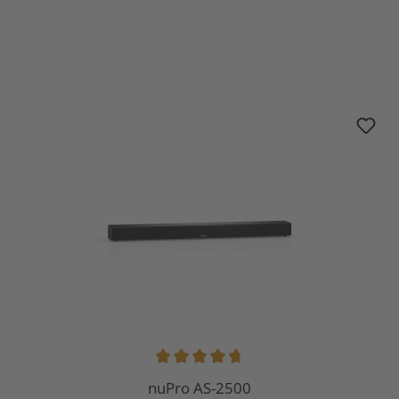
Sélectionnez
nuPro AS-2500
Note moyenne de 4.86 sur 5 étoiles
nuPro AS-2500