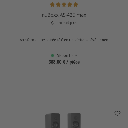
Note moyenne de 4.93 sur 5 étoiles
nuBoxx AS-425 max
Ça promet plus
Transforme une soirée télé en un véritable événement.
Disponible *
668,00 €
/ pièce
Sélectionnez
nuJubilee 50