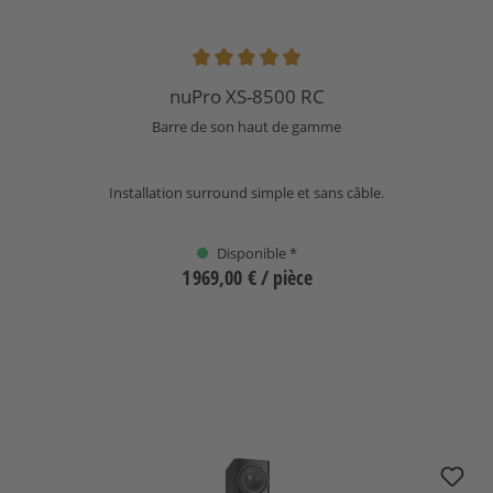
Note moyenne de 4.89 sur 5 étoiles
nuPro XS-8500 RC
Barre de son haut de gamme
Installation surround simple et sans câble.
Disponible *
1 969,00 €
/ pièce
Sélectionnez
nuZeo 15