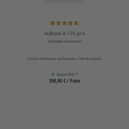
Note moyenne de 4.83 sur 5 étoiles
nuBoxx A-125 pro
Véritable révolution
Le son ennuyeux au bureau, c'est du passé.
Disponible *
398,00 €
/ Paire
Sélectionnez
nuBoxx AS-225 max