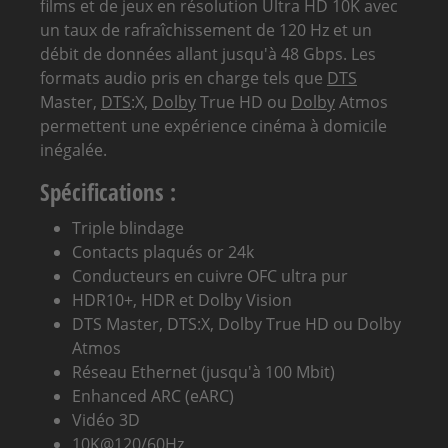
films et de jeux en résolution Ultra HD 10K avec
un taux de rafraîchissement de 120 Hz et un
débit de données allant jusqu'à 48 Gbps. Les
formats audio pris en charge tels que
DTS
Master,
DTS
:X,
Dolby
True HD ou
Dolby
Atmos
permettent une expérience cinéma à domicile
inégalée.
Spécifications :
Triple blindage
Contacts plaqués or 24k
Conducteurs en cuivre OFC ultra pur
HDR10+, HDR et
Dolby
Vision
DTS
Master,
DTS
:X,
Dolby
True HD ou
Dolby
Atmos
Réseau Ethernet (jusqu'à 100 Mbit)
Enhanced
ARC
(e
ARC
)
Vidéo 3D
10K@120/60Hz