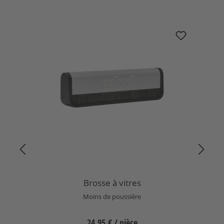
Ignorer la galerie de produits
Brosse à vitres
Brosse à vitres
Moins de poussière
24,95 €
/ pièce