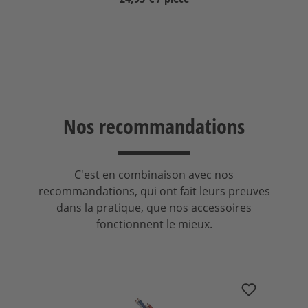
Nos recommandations
C'est en combinaison avec nos
recommandations, qui ont fait leurs preuves
dans la pratique, que nos accessoires
fonctionnent le mieux.
Ignorer la galerie de produits
in-akustik Premium Câble patch Cat.6