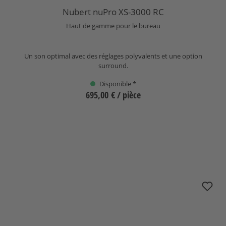
Note moyenne de 5 sur 5 étoiles
Nubert nuPro XS-3000 RC
Haut de gamme pour le bureau
Un son optimal avec des réglages polyvalents et une option
surround.
Disponible *
695,00 €
/ pièce
Sélectionnez
nuBoxx BF-10