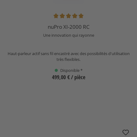
Note moyenne de 5 sur 5 étoiles
nuPro XI-2000 RC
Une innovation qui rayonne
Haut-parleur actif sans fil encastré avec des possibilités d'utilisation
très flexibles.
Disponible *
499,00 €
/ pièce
Sélectionnez
nuLine RS-54