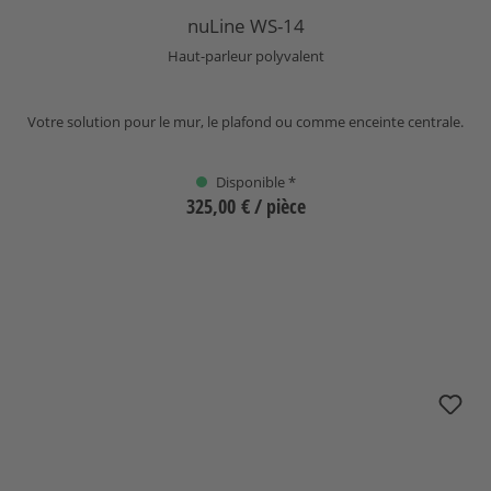
Note moyenne de 5 sur 5 étoiles
nuLine WS-14
Haut-parleur polyvalent
Votre solution pour le mur, le plafond ou comme enceinte centrale.
Disponible *
325,00 €
/ pièce
Sélectionnez
nuLine CS-174