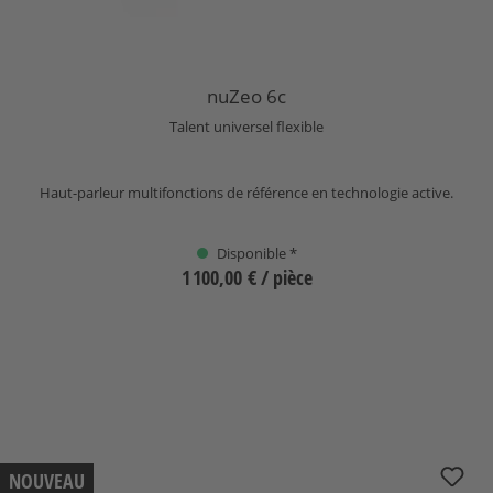
nuZeo 6c
Talent universel flexible
Haut-parleur multifonctions de référence en technologie active.
Disponible *
1 100,00 €
/ pièce
Sélectionnez
nuZeo 3
NOUVEAU