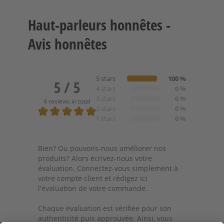
Haut-parleurs honnêtes -
Avis honnêtes
5 stars
100 %
5 / 5
4 stars
0 %
3 stars
0 %
4 reviews in total
2 stars
0 %
1 stars
0 %
Note moyenne de 5 sur 5 étoiles
Bien? Ou pouvons-nous améliorer nos
produits? Alors écrivez-nous votre
évaluation. Connectez-vous simplement à
votre compte client et rédigez ici
l'évaluation de votre commande.
Chaque évaluation est vérifiée pour son
authenticité puis approuvée. Ainsi, vous