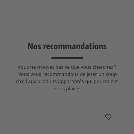
Nos recommandations
Vous ne trouvez pas ce que vous cherchez ?
Nous vous recommandons de jeter un coup
d'œil aux produits apparentés qui pourraient
vous plaire.
Ignorer la galerie de produits
nuConnect ampXL