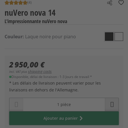
(4)
Note moyenne de 5 sur 5 étoiles
Share
nuVero nova 14
L'impressionnante nuVero nova
Sélectionnez
Couleur
Couleur:
Laque noire pour piano
Laque no
Laqu
2 950,00 €
shipping costs
Incl. VAT plus
Disponible, délai de livraison : 1-3 Jours de travail *
* Les délais de livraison peuvent varier pour les
livraisons en dehors de l'Allemagne.
Ajouter au panier