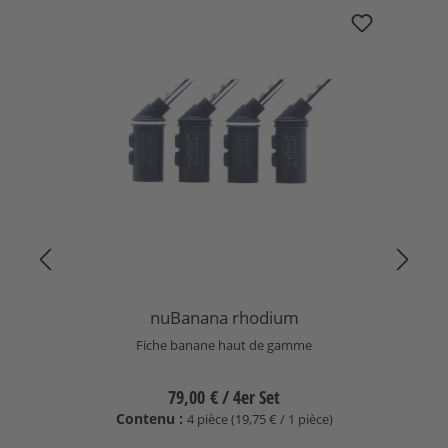
Ignorer la galerie de produits
nuBanana rhodium
nuBanana rhodium
Fiche banane haut de gamme
79,00 €
/ 4er Set
Contenu :
4 pièce (19,75 € / 1 pièce)