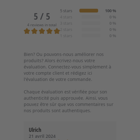
5 stars
100 %
5 / 5
4 stars
0 %
3 stars
0 %
4 reviews in total
2 stars
0 %
1 stars
0 %
Note moyenne de 5 sur 5 étoiles
Bien? Ou pouvons-nous améliorer nos
produits? Alors écrivez-nous votre
évaluation. Connectez-vous simplement à
votre compte client et rédigez ici
l'évaluation de votre commande.
Chaque évaluation est vérifiée pour son
authenticité puis approuvée. Ainsi, vous
pouvez être sûr que vos commentaires sur
nos produits sont authentiques.
Ulrich
21 avril 2024