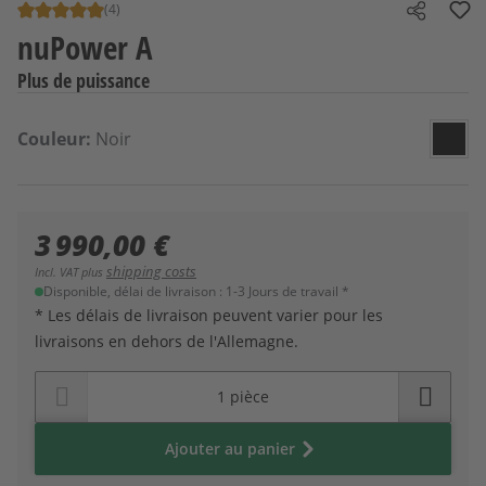
(4)
Note moyenne de 5 sur 5 étoiles
Share
nuPower A
Plus de puissance
Sélectionnez
Couleur
Couleur:
Noir
Noir
3 990,00 €
shipping costs
Incl. VAT plus
Disponible, délai de livraison : 1-3 Jours de travail *
* Les délais de livraison peuvent varier pour les
livraisons en dehors de l'Allemagne.
Ajouter au panier