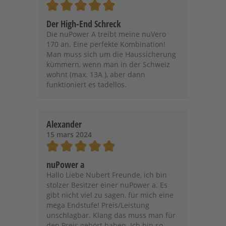
Note moyenne de 5 sur 5 étoiles
Der High-End Schreck
Die nuPower A treibt meine nuVero
170 an. Eine perfekte Kombination!
Man muss sich um die Haussicherung
kümmern, wenn man in der Schweiz
wohnt (max. 13A ), aber dann
funktioniert es tadellos.
Alexander
15 mars 2024
Note moyenne de 5 sur 5 étoiles
nuPower a
Hallo Liebe Nubert Freunde, ich bin
stolzer Besitzer einer nuPower a. Es
gibt nicht viel zu sagen, für mich eine
mega Endstufe! Preis/Leistung
unschlagbar. Klang das muss man für
den Preis gehört haben. Ich bin so