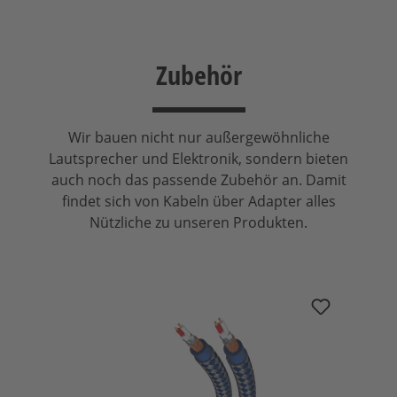
Zubehör
Wir bauen nicht nur außergewöhnliche
Lautsprecher und Elektronik, sondern bieten
auch noch das passende Zubehör an. Damit
findet sich von Kabeln über Adapter alles
Nützliche zu unseren Produkten.
Ignorer la galerie de produits
in-akustik Stereo Audio Cable XLR