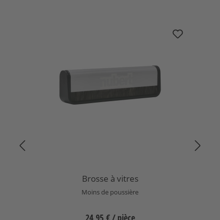
Ignorer la galerie de produits
Brosse à vitres
Brosse à vitres
Moins de poussière
24,95 €
/ pièce