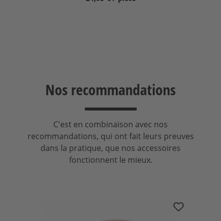
Nos recommandations
C'est en combinaison avec nos
recommandations, qui ont fait leurs preuves
dans la pratique, que nos accessoires
fonctionnent le mieux.
Ignorer la galerie de produits
nuCable LS 1,5 mm²