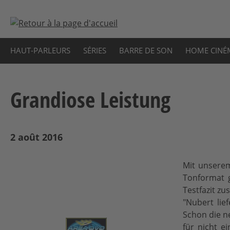
sser au contenu principal
Passer à la recherche
Passer à la navigation principale
HAUT-PARLEURS
SÉRIES
BARRE DE SON
HOME CINÉ
Grandiose Leistung
2 août 2016
Mit unserem
Tonformat g
Testfazit z
"Nubert lie
Schon die ne
für nicht e