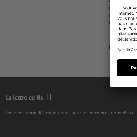
Großes Test
man auch al
überzeugt m
komplette, 
Produktsei
La lettre de Nu
Inscrivez-vous dès maintenant pour les dernières nouvelles et 