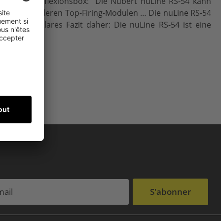
s Deckenreflexionsbox: "Die Nubert nuLine RS-54 kann
 sie von anderen Top-Firing-Modulen … Die nuLine RS-54
gabe … Klares Fazit daher: Die nuLine RS-54 ist eine
erhaben."
S'abonner