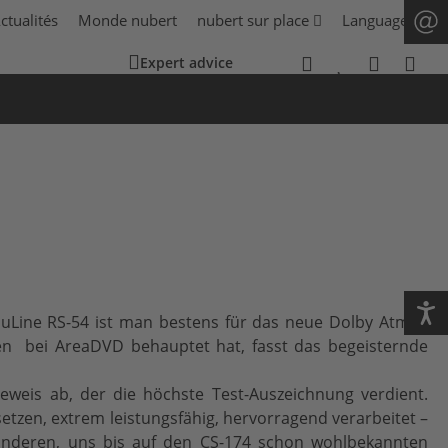
ctualités
Monde nubert
nubert sur place
Language
Expert advice
uLine RS-54 ist man bestens für das neue Dolby Atmos
inen bei AreaDVD behauptet hat, fasst das begeisternde
eweis ab, der die höchste Test-Auszeichnung verdient.
setzen, extrem leistungsfähig, hervorragend verarbeitet –
 anderen, uns bis auf den CS-174 schon wohlbekannten