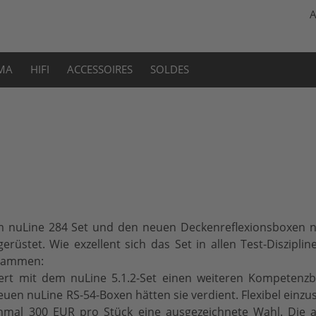
A
MA
HIFI
ACCESSOIRES
SOLDES
 nuLine 284 Set und den neuen Deckenreflexionsboxen n
erüstet. Wie exzellent sich das Set in allen Test-Diszipl
usammen:
fert mit dem nuLine 5.1.2-Set einen weiteren Kompetenzb
uen nuLine RS-54-Boxen hätten sie verdient. Flexibel einzu
inmal 300 EUR pro Stück eine ausgezeichnete Wahl. Die