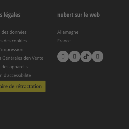
s légales
nubert sur le web
n des données
Allemagne
s des cookies
France
'impression
s Générales den Vente
 des appareils
n d'accessibilité
ire de rétractation