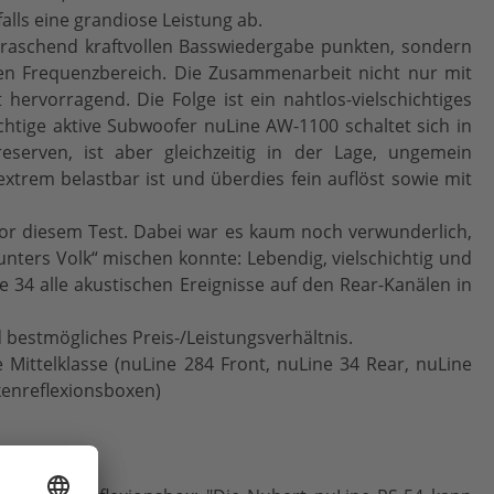
lls eine grandiose Leistung ab.
rraschend kraftvollen Basswiedergabe punkten, sondern
n Frequenzbereich. Die Zusammenarbeit nicht nur mit
ervorragend. Die Folge ist ein nahtlos-vielschichtiges
ächtige aktive Subwoofer nuLine AW-1100 schaltet sich in
serven, ist aber gleichzeitig in der Lage, ungemein
 extrem belastbar ist und überdies fein auflöst sowie mit
 vor diesem Test. Dabei war es kaum noch verwunderlich,
nters Volk“ mischen konnte: Lebendig, vielschichtig und
 34 alle akustischen Ereignisse auf den Rear-Kanälen in
nd bestmögliches Preis-/Leistungsverhältnis.
 Mittelklasse
(nuLine 284 Front, nuLine 34 Rear, nuLine
kenreflexionsboxen)