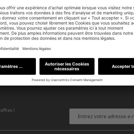
-Lob bekam speziell unsere brandneue RS-54 Dolby Atmo
s vollwertige kompakte Boxen einsetzen. Das unterscheidet
it einer akustisch angenehmen, sehr dynamischen Wieder
erwachsene Box und damit über jeden akustischen Zweifel 
te
nuLine 284
offres !