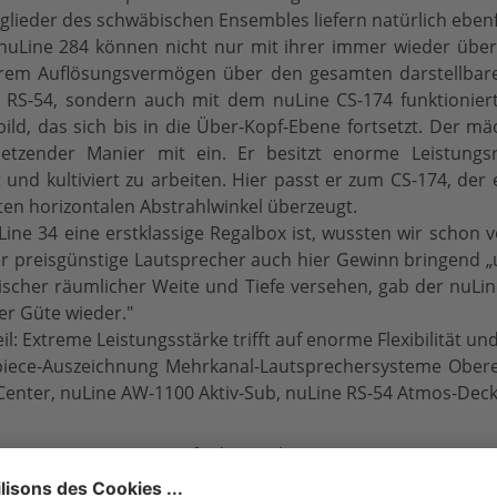
glieder des schwäbischen Ensembles liefern natürlich ebenfa
nuLine 284 können nicht nur mit ihrer immer wieder übe
hrem Auflösungsvermögen über den gesamten darstellbare
RS-54, sondern auch mit dem nuLine CS-174 funktioniert h
bild, das sich bis in die Über-Kopf-Ebene fortsetzt. Der m
etzender Manier mit ein. Er besitzt enorme Leistungsre
t und kultiviert zu arbeiten. Hier passt er zum CS-174, der
ten horizontalen Abstrahlwinkel überzeugt.
Line 34 eine erstklassige Regalbox ist, wussten wir schon
er preisgünstige Lautsprecher auch hier Gewinn bringend „u
ischer räumlicher Weite und Tiefe versehen, gab der nuLine
r Güte wieder."
il: Extreme Leistungsstärke trifft auf enorme Flexibilität u
iece-Auszeichnung Mehrkanal-Lautsprechersysteme Obere
Center, nuLine AW-1100 Aktiv-Sub, nuLine RS-54 Atmos-Dec
ten Test vom 2.8.2016 finden Sie
hier ...