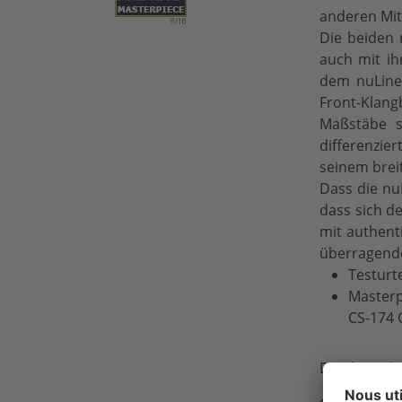
anderen Mit
Die beiden 
auch mit i
dem nuLine 
Front-Klang
Maßstäbe s
differenzier
seinem brei
Dass die nu
dass sich d
mit authent
überragende
Testurte
Masterp
CS-174 
Den komplet