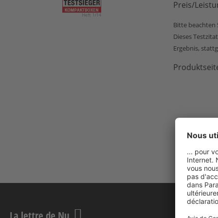
Preis/Leist
Bitte beachten 
Dieses Testzita
Ergebnis, stat
Produktsei
La lettre de Nu