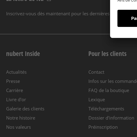
Inscrivez-vous dès maintenant pour les dernières nouvelles et 
nubert Inside
Pour les clients
Actualités
Contact
Presse
Infos sur les command
Carrière
FAQ de la boutique
Livre d'or
Lexique
Galerie des clients
Téléchargements
Notre histoire
Dossier d'information
Nos valeurs
Préinscription