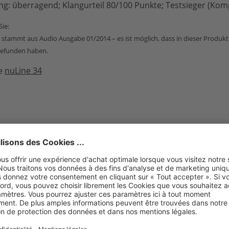
ung: überragend; Klangurteil 80/100 Punkte; Testsieger (Ko
Sie:
t stammt aus Audio Ausgabe 01/2014 – es ist möglich, dass in dieser Produ
tgefunden haben.
te
nuLine 34