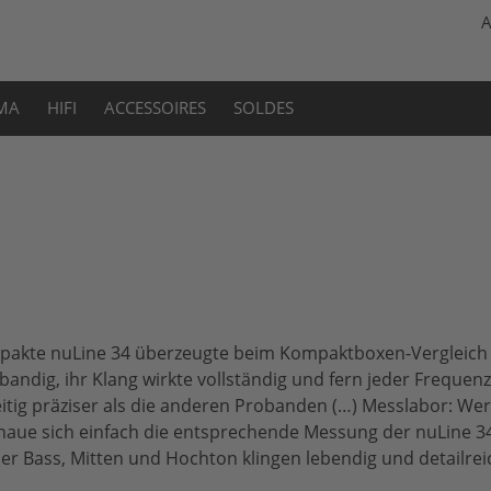
A
MA
HIFI
ACCESSOIRES
SOLDES
akte nuLine 34 überzeugte beim Kompaktboxen-Vergleich in 
bandig, ihr Klang wirkte vollständig und fern jeder Freque
itig präziser als die anderen Probanden (…) Messlabor: Wer
chaue sich einfach die entsprechende Messung der nuLine 
iser Bass, Mitten und Hochton klingen lebendig und detailrei