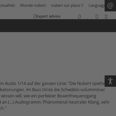
ctualités
Monde nubert
nubert sur place
Language
Expert advice
Audio 1/14 auf der ganzen Linie: "Die Nubert spielte
nzbetonungen. Im Bass tönte die Schwäbin voluminöser
 wissen will, wie ein perfekter Boxenfrequenzgang
34 an (…) Audiogramm: Phänomenal neutraler Klang, sehr
ch."