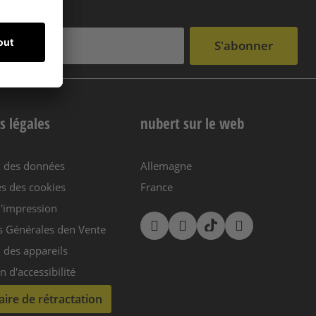
S'abonner
s légales
nubert sur le web
n des données
Allemagne
s des cookies
France
'impression
s Générales den Vente
 des appareils
n d'accessibilité
ire de rétractation