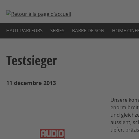
sser au contenu principal
Passer à la recherche
Passer à la navigation principale
HAUT-PARLEURS
SÉRIES
BARRE DE SON
HOME CINÉ
Testsieger
11 décembre 2013
Unsere komp
enorm breit
und gleichze
aussieht, s
tiefer, präz