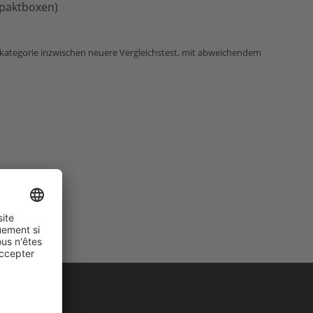
mpaktboxen)
ktkategorie inzwischen neuere Vergleichstest, mit abweichendem