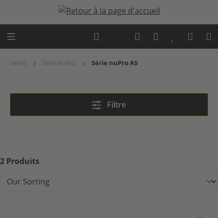
Passer au contenu principal
Expert advice
Séries
Série nuPro
Série nuPro AS
Série nuPro AS
Filtre
2 Produits
nuPro AS-2500