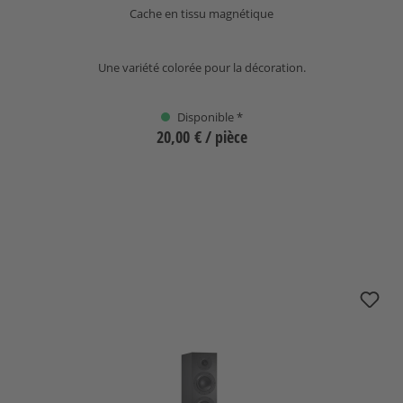
Cache en tissu magnétique
Une variété colorée pour la décoration.
Disponible *
20,00 €
/ pièce
Sélectionnez
+
1
(Cette option n'est pas disponible pour le momen
nuBoxx B-60