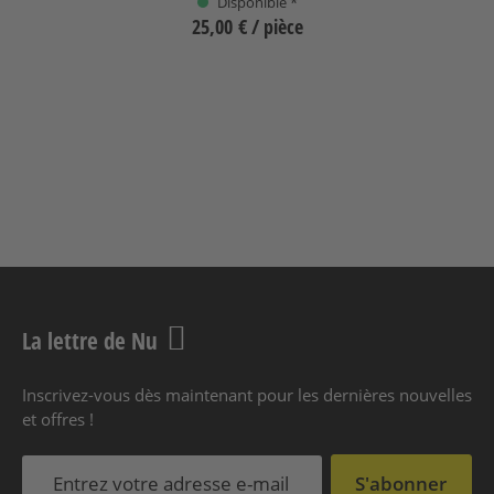
Disponible *
25,00 €
/ pièce
Sélectionnez
+
1
La lettre de Nu
Inscrivez-vous dès maintenant pour les dernières nouvelles
et offres !
S'abonner