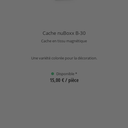
Cache nuBoxx B-30
Cache en tissu magnétique
Une variété colorée pour la décoration.
Disponible *
15,00 €
/ pièce
Sélectionnez
+
1
nuBoxx B-40