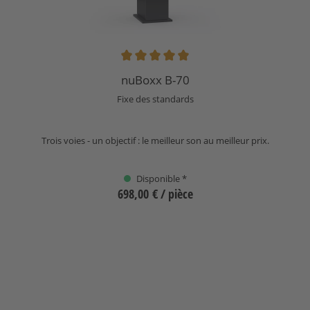
Note moyenne de 5 sur 5 étoiles
nuBoxx B-70
Fixe des standards
Trois voies - un objectif : le meilleur son au meilleur prix.
Disponible *
698,00 €
/ pièce
Sélectionnez
Cache nuBoxx B-70