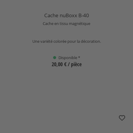
Cache nuBoxx B-40
Cache en tissu magnétique
Une variété colorée pour la décoration.
Disponible *
20,00 €
/ pièce
Sélectionnez
+
1
nuBoxx B-50