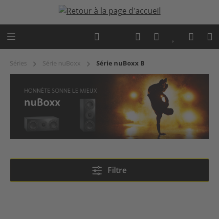
Passer au contenu principal
Expert advice
Séries
Série nuBoxx
Série nuBoxx B
Série nuBoxx B
Filtre