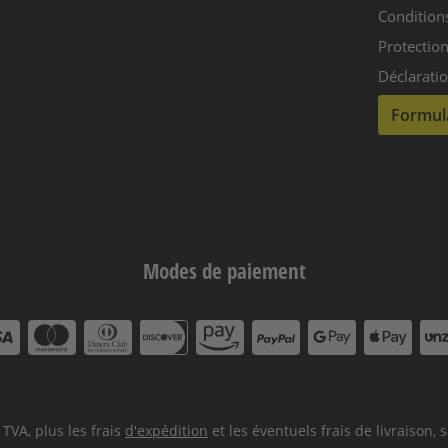
Condition
Protection
Déclaratio
Formula
Modes de paiement
SA
MasterCard
DinersClub
Discover
amazon
PayPal
GooglePay
ApplePay
Dir
pay
 TVA, plus les frais
d'expédition
et les éventuels frais de livraison, 