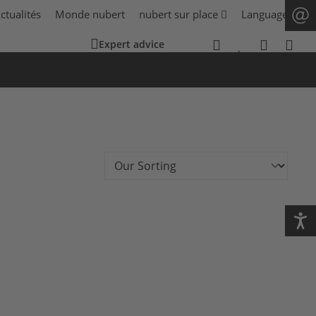
ctualités
Monde nubert
nubert sur place
Language
Expert advice