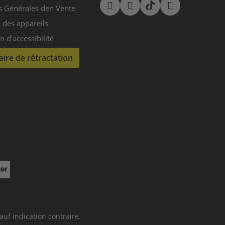
s Générales den Vente
 des appareils
n d'accessibilité
ire de rétractation
ectPay
sauf indication contraire.