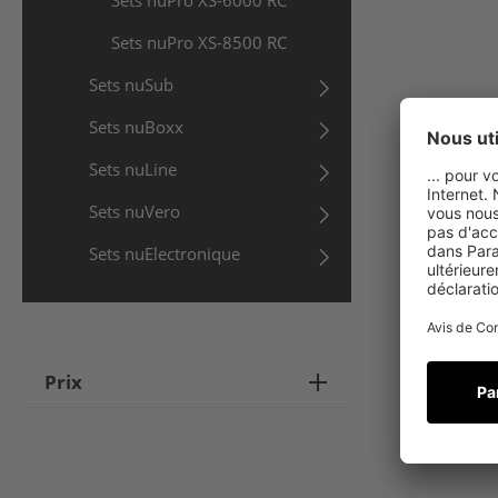
Sets nuPro XS-6000 RC
Sets nuPro XS-8500 RC
Sets nuSub
Sets nuBoxx
Sets nuLine
Sets nuVero
Sets nuElectronique
Prix