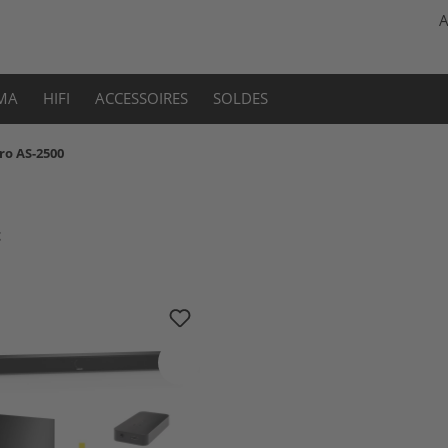
A
MA
HIFI
ACCESSOIRES
SOLDES
ro AS-2500
t
 Set caisson de basses