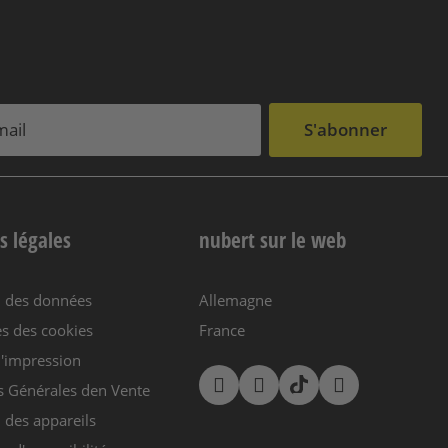
S'abonner
s légales
nubert sur le web
n des données
Allemagne
s des cookies
France
'impression
s Générales den Vente
 des appareils