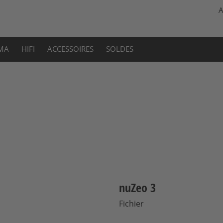
A
MA
HIFI
ACCESSOIRES
SOLDES
nuZeo 3
Fichier