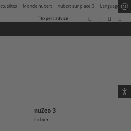
ctualités
Monde nubert
nubert sur place
Language
Expert advice
nuZeo 3
Fichier