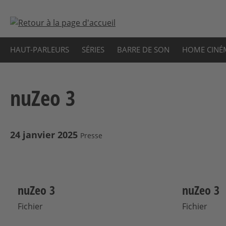
sser au contenu principal
Passer à la recherche
Passer à la navigation principale
HAUT-PARLEURS
SÉRIES
BARRE DE SON
HOME CINÉ
nuZeo 3
24 janvier 2025
Presse
nuZeo 3
nuZeo 3
Fichier
Fichier