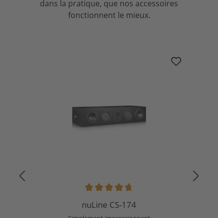
dans la pratique, que nos accessoires
fonctionnent le mieux.
Ignorer la galerie de produits
nuLine CS-174
Note moyenne de 4.82 sur 5 étoiles
nuLine CS-174
Simplement impressionnant