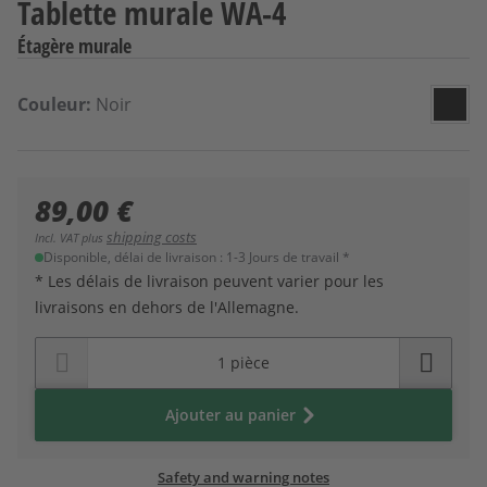
Tablette murale WA-4
Étagère murale
Sélectionnez
Couleur
Couleur:
Noir
Noir
89,00 €
shipping costs
Incl. VAT plus
Disponible, délai de livraison : 1-3 Jours de travail *
* Les délais de livraison peuvent varier pour les
livraisons en dehors de l'Allemagne.
Ajouter au panier
Safety and warning notes