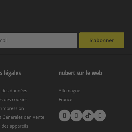
S'abonner
s légales
nubert sur le web
n des données
Allemagne
s des cookies
France
'impression
s Générales den Vente
 des appareils