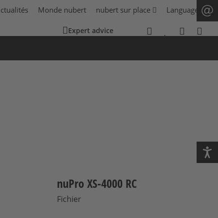
ctualités
Monde nubert
nubert sur place
Language
Expert advice
nuPro XS-4000 RC
Fichier