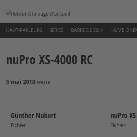
sser au contenu principal
Passer à la recherche
Passer à la navigation principale
HAUT-PARLEURS
SÉRIES
BARRE DE SON
HOME CINÉ
nuPro XS-4000 RC
5 mai 2018
Presse
Günther Nubert
nuPro XS
Fichier
Fichier