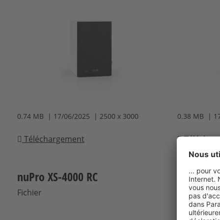
0.74 MB | 17/06/2025 | 2500 x 3000
0.38 MB | 1
Téléchargement
Téléchar
nuPro XS-4000 RC
nuPro XS 
Fichier
Fichier