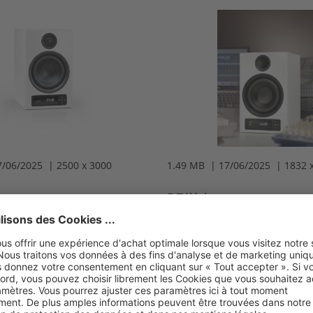
7/06/2025 | 2500 x 3000
1.49 MB | 17/06/2025 | 1832 
gement
Téléchargement
Détails
nuPro XS Serie
Fichier