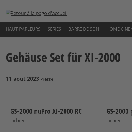
sser au contenu principal
Passer à la recherche
Passer à la navigation principale
HAUT-PARLEURS
SÉRIES
BARRE DE SON
HOME CINÉ
Gehäuse Set für XI-2000
11 août 2023
Presse
GS-2000 nuPro XI-2000 RC
GS-2000 
Fichier
Fichier