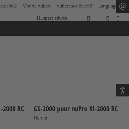
ctualités
Monde nubert
nubert sur place
Language
Expert advice
I-2000 RC
GS-2000 pour nuPro XI-2000 RC
Fichier