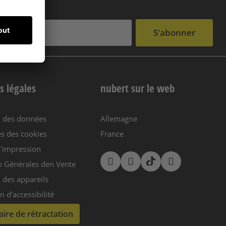
S'abonner
s légales
nubert sur le web
n des données
Allemagne
s des cookies
France
'impression
s Générales den Vente
 des appareils
n d'accessibilité
ire de rétractation