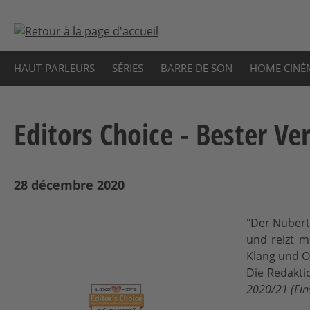
sser au contenu principal
Passer à la recherche
Passer à la navigation principale
HAUT-PARLEURS
SÉRIES
BARRE DE SON
HOME CINÉ
Editors Choice - Bester Ve
28 décembre 2020
"Der Nuber
und reizt m
Klang und O
Die Redakt
2020/21 (Eins