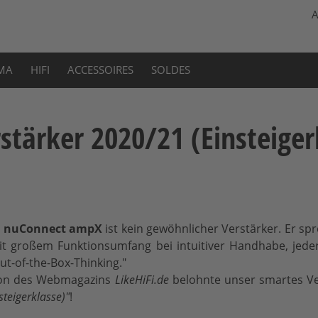
A
MA
HIFI
ACCESSOIRES
SOLDES
rstärker 2020/21 (Einsteiger
t
nuConnect ampX
ist kein gewöhnlicher Verstärker. Er 
it großem Funktionsumfang bei intuitiver Handhabe, jeder
ut-of-the-Box-Thinking."
ion des Webmagazins
LikeHiFi.de
belohnte unser smartes Ve
teigerklasse)"
!