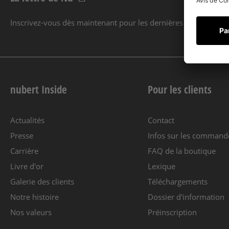
Inscrivez-vous dès maintenant pour les dernières nouvelles et 
nubert Inside
Pour les clients
Actualités
Contact
Presse
Infos sur les command
Carrière
FAQ de la boutique
Livre d'or
Lexique
Galerie des clients
Téléchargements
Notre histoire
Dossier d'information
Nos valeurs
Préinscription