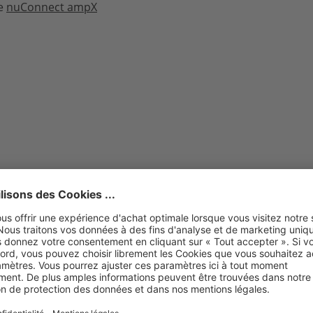
te
nuConnect ampX