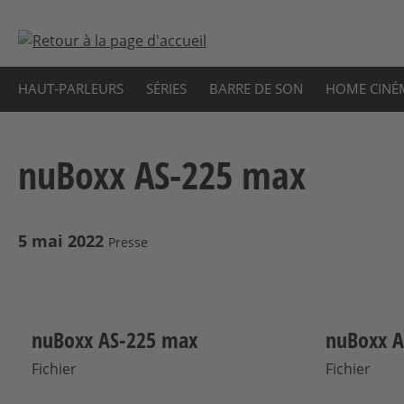
sser au contenu principal
Passer à la recherche
Passer à la navigation principale
HAUT-PARLEURS
SÉRIES
BARRE DE SON
HOME CINÉ
nuBoxx AS-225 max
5 mai 2022
Presse
nuBoxx AS-225 max
nuBoxx A
Fichier
Fichier