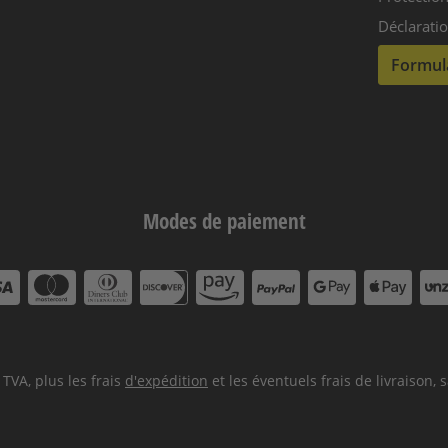
Déclaratio
Formula
Modes de paiement
SA
MasterCard
DinersClub
Discover
amazon
PayPal
GooglePay
ApplePay
Dir
pay
 TVA, plus les frais
d'expédition
et les éventuels frais de livraison, 