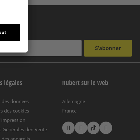
S'abonner
s légales
nubert sur le web
n des données
Allemagne
s des cookies
France
'impression
s Générales den Vente
 des appareils