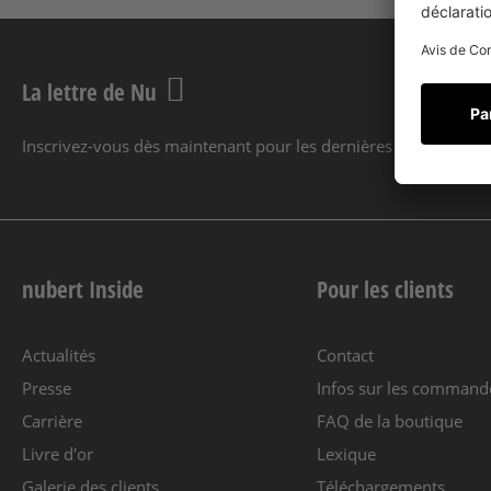
La lettre de Nu
Inscrivez-vous dès maintenant pour les dernières nouvelles et 
nubert Inside
Pour les clients
Actualités
Contact
Presse
Infos sur les command
Carrière
FAQ de la boutique
Livre d'or
Lexique
Galerie des clients
Téléchargements