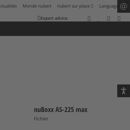
ctualités
Monde nubert
nubert sur place
Language
Expert advice
nuBoxx AS-225 max
Fichier